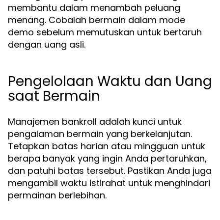
membantu dalam menambah peluang
menang. Cobalah bermain dalam mode
demo sebelum memutuskan untuk bertaruh
dengan uang asli.
Pengelolaan Waktu dan Uang
saat Bermain
Manajemen bankroll adalah kunci untuk
pengalaman bermain yang berkelanjutan.
Tetapkan batas harian atau mingguan untuk
berapa banyak yang ingin Anda pertaruhkan,
dan patuhi batas tersebut. Pastikan Anda juga
mengambil waktu istirahat untuk menghindari
permainan berlebihan.