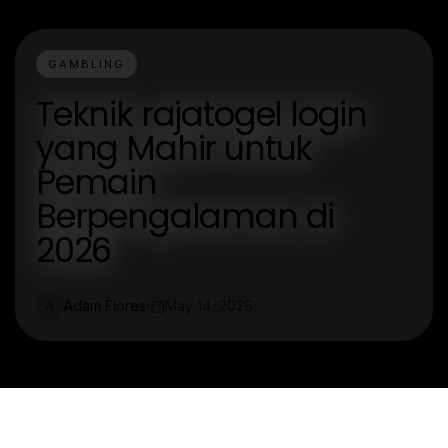
GAMBLING
Teknik rajatogel login
yang Mahir untuk
Pemain
Berpengalaman di
2026
Adam Flores
May 14, 2026
A