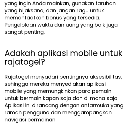
yang ingin Anda mainkan, gunakan taruhan
yang bijaksana, dan jangan ragu untuk
memanfaatkan bonus yang tersedia.
Pengelolaan waktu dan uang yang baik juga
sangat penting.
Adakah aplikasi mobile untuk
rajatogel?
Rajatogel menyadari pentingnya aksesibilitas,
sehingga mereka menyediakan aplikasi
mobile yang memungkinkan para pemain
untuk bermain kapan saja dan di mana saja.
Aplikasi ini dirancang dengan antarmuka yang
ramah pengguna dan menggampangkan
navigasi permainan.