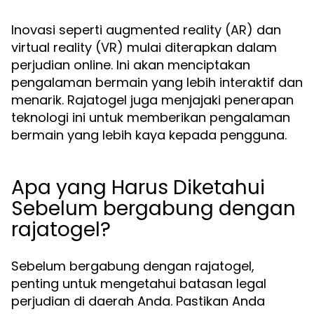
Inovasi seperti augmented reality (AR) dan
virtual reality (VR) mulai diterapkan dalam
perjudian online. Ini akan menciptakan
pengalaman bermain yang lebih interaktif dan
menarik. Rajatogel juga menjajaki penerapan
teknologi ini untuk memberikan pengalaman
bermain yang lebih kaya kepada pengguna.
Apa yang Harus Diketahui
Sebelum bergabung dengan
rajatogel?
Sebelum bergabung dengan rajatogel,
penting untuk mengetahui batasan legal
perjudian di daerah Anda. Pastikan Anda