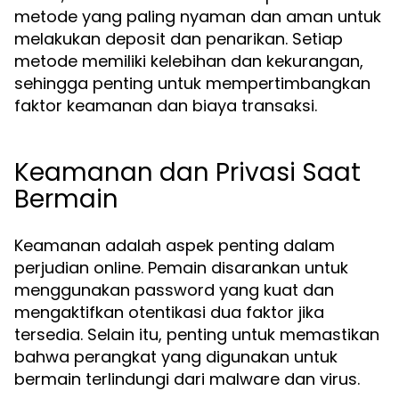
metode yang paling nyaman dan aman untuk
melakukan deposit dan penarikan. Setiap
metode memiliki kelebihan dan kekurangan,
sehingga penting untuk mempertimbangkan
faktor keamanan dan biaya transaksi.
Keamanan dan Privasi Saat
Bermain
Keamanan adalah aspek penting dalam
perjudian online. Pemain disarankan untuk
menggunakan password yang kuat dan
mengaktifkan otentikasi dua faktor jika
tersedia. Selain itu, penting untuk memastikan
bahwa perangkat yang digunakan untuk
bermain terlindungi dari malware dan virus.