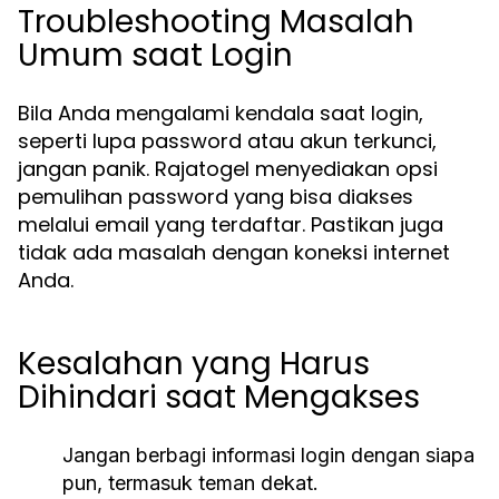
Troubleshooting Masalah
Umum saat Login
Bila Anda mengalami kendala saat login,
seperti lupa password atau akun terkunci,
jangan panik. Rajatogel menyediakan opsi
pemulihan password yang bisa diakses
melalui email yang terdaftar. Pastikan juga
tidak ada masalah dengan koneksi internet
Anda.
Kesalahan yang Harus
Dihindari saat Mengakses
Jangan berbagi informasi login dengan siapa
pun, termasuk teman dekat.