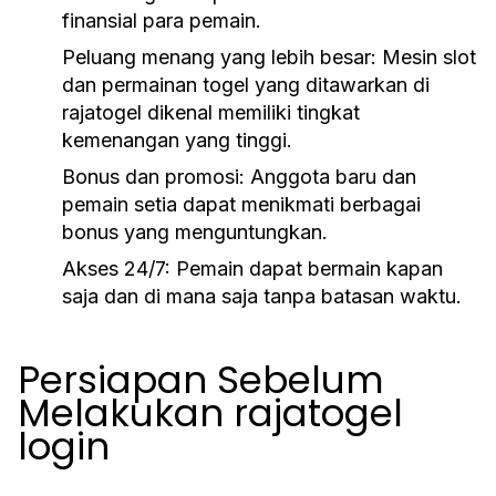
finansial para pemain.
Peluang menang yang lebih besar: Mesin slot
dan permainan togel yang ditawarkan di
rajatogel dikenal memiliki tingkat
kemenangan yang tinggi.
Bonus dan promosi: Anggota baru dan
pemain setia dapat menikmati berbagai
bonus yang menguntungkan.
Akses 24/7: Pemain dapat bermain kapan
saja dan di mana saja tanpa batasan waktu.
Persiapan Sebelum
Melakukan rajatogel
login