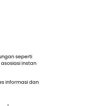
ungan seperti
asosiasi instan
es informasi dan