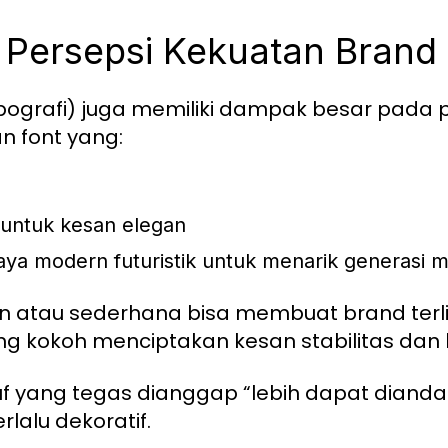
n Persepsi Kekuatan Brand
(tipografi) juga memiliki dampak besar pada 
n font yang:
f untuk kesan elegan
a modern futuristik untuk menarik generasi 
gan atau sederhana bisa membuat brand terl
yang kokoh menciptakan kesan stabilitas da
ruf yang tegas dianggap “lebih dapat dianda
lalu dekoratif.