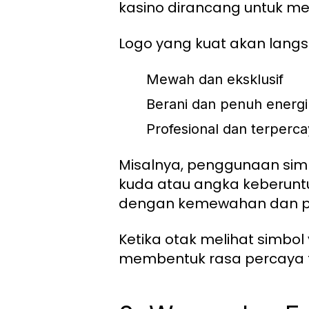
kasino dirancang untuk m
Logo yang kuat akan lang
Mewah dan eksklusif
Berani dan penuh energi
Profesional dan terperc
Misalnya, penggunaan simb
kuda atau angka keberuntu
dengan kemewahan dan p
Ketika otak melihat simbol
membentuk rasa percaya 