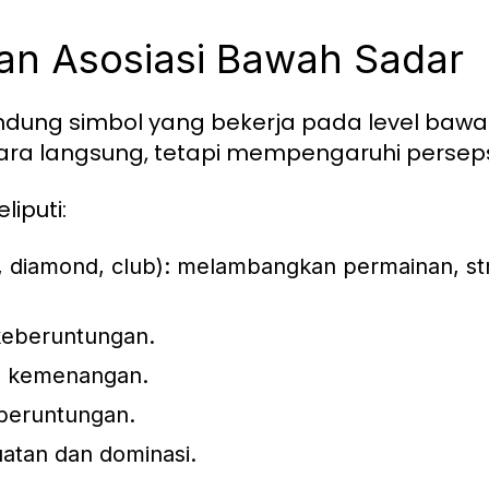
dan Asosiasi Bawah Sadar
dung simbol yang bekerja pada level bawa
secara langsung, tetapi mempengaruhi perseps
iputi:
, diamond, club)
: melambangkan permainan, str
 keberuntungan.
n kemenangan.
eberuntungan.
uatan dan dominasi.