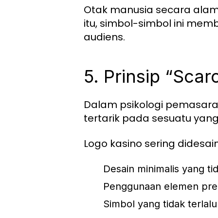
Otak manusia secara alami
itu, simbol-simbol ini m
audiens.
5. Prinsip “Scar
Dalam psikologi pemasar
tertarik pada sesuatu yang
Logo kasino sering didesai
Desain minimalis yang tid
Penggunaan elemen prem
Simbol yang tidak terlal