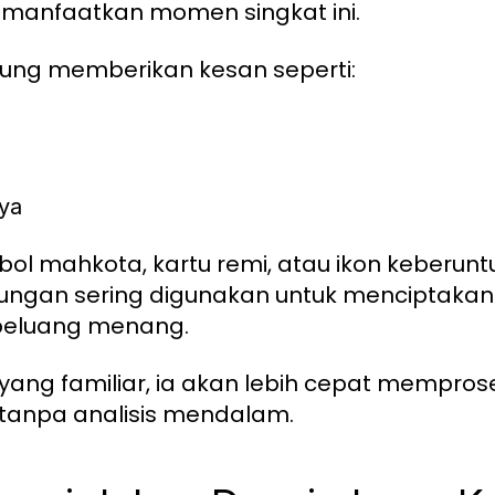
emanfaatkan momen singkat ini.
sung memberikan kesan seperti:
aya
ol mahkota, kartu remi, atau ikon keberunt
ngan sering digunakan untuk menciptakan 
eluang menang.
 yang familiar, ia akan lebih cepat mempros
tanpa analisis mendalam.