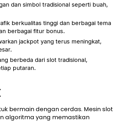
gan dan simbol tradisional seperti buah,
rafik berkualitas tinggi dan berbagai tema
an berbagai fitur bonus.
arkan jackpot yang terus meningkat,
esar.
ng berbeda dari slot tradisional,
iap putaran.
t
tuk bermain dengan cerdas. Mesin slot
an algoritma yang memastikan