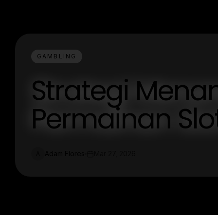
GAMBLING
Strategi Men
Permainan Slo
Adam Flores
Mar 27, 2026
A