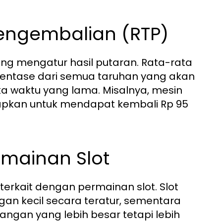
engembalian (RTP)
ang mengatur hasil putaran. Rata-rata
entase dari semua taruhan yang akan
 waktu yang lama. Misalnya, mesin
apkan untuk mendapat kembali Rp 95
ermainan Slot
terkait dengan permainan slot. Slot
an kecil secara teratur, sementara
angan yang lebih besar tetapi lebih