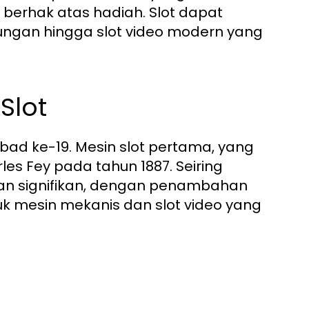
 berhak atas hadiah. Slot dapat
lungan hingga slot video modern yang
Slot
bad ke-19. Mesin slot pertama, yang
rles Fey pada tahun 1887. Seiring
an signifikan, dengan penambahan
uk mesin mekanis dan slot video yang