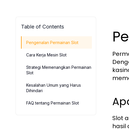
Table of Contents
Pe
Pengenalan Permainan Slot
Perma
Cara Kerja Mesin Slot
Denga
Strategi Memenangkan Permainan
kasin
Slot
memah
Kesalahan Umum yang Harus
Dihindari
Apa
FAQ tentang Permainan Slot
Slot 
hasil