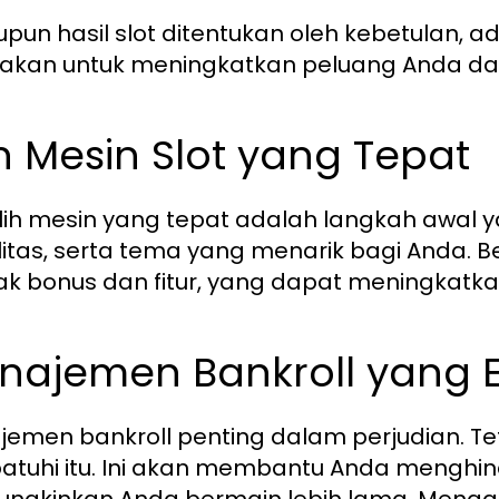
pun hasil slot ditentukan oleh kebetulan, 
akan untuk meningkatkan peluang Anda dal
ih Mesin Slot yang Tepat
ih mesin yang tepat adalah langkah awal 
ilitas, serta tema yang menarik bagi Anda
k bonus dan fitur, yang dapat meningkat
ajemen Bankroll yang Ef
emen bankroll penting dalam perjudian. 
atuhi itu. Ini akan membantu Anda menghin