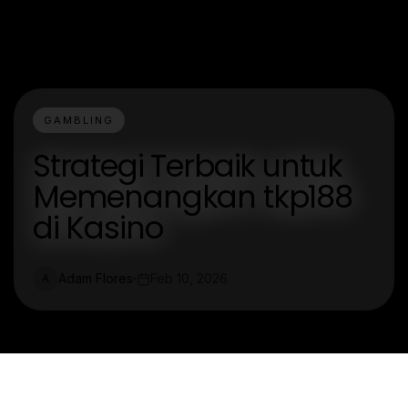
GAMBLING
Strategi Terbaik untuk
Memenangkan tkp188
di Kasino
Adam Flores
Feb 10, 2026
A