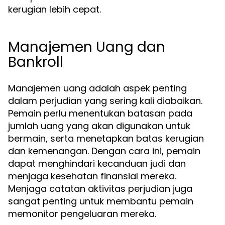
kerugian lebih cepat.
Manajemen Uang dan
Bankroll
Manajemen uang adalah aspek penting
dalam perjudian yang sering kali diabaikan.
Pemain perlu menentukan batasan pada
jumlah uang yang akan digunakan untuk
bermain, serta menetapkan batas kerugian
dan kemenangan. Dengan cara ini, pemain
dapat menghindari kecanduan judi dan
menjaga kesehatan finansial mereka.
Menjaga catatan aktivitas perjudian juga
sangat penting untuk membantu pemain
memonitor pengeluaran mereka.