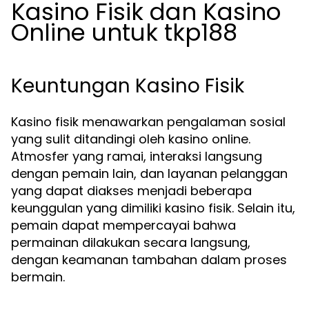
Kasino Fisik dan Kasino
Online untuk tkp188
Keuntungan Kasino Fisik
Kasino fisik menawarkan pengalaman sosial
yang sulit ditandingi oleh kasino online.
Atmosfer yang ramai, interaksi langsung
dengan pemain lain, dan layanan pelanggan
yang dapat diakses menjadi beberapa
keunggulan yang dimiliki kasino fisik. Selain itu,
pemain dapat mempercayai bahwa
permainan dilakukan secara langsung,
dengan keamanan tambahan dalam proses
bermain.