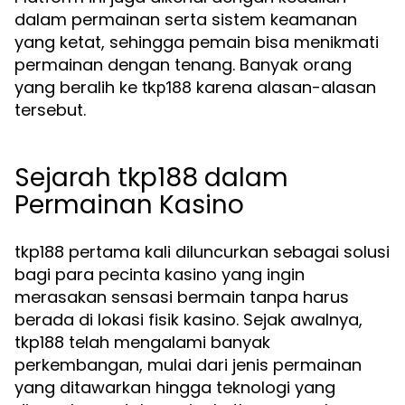
dalam permainan serta sistem keamanan
yang ketat, sehingga pemain bisa menikmati
permainan dengan tenang. Banyak orang
yang beralih ke
karena alasan-alasan
tkp188
tersebut.
Sejarah tkp188 dalam
Permainan Kasino
tkp188 pertama kali diluncurkan sebagai solusi
bagi para pecinta kasino yang ingin
merasakan sensasi bermain tanpa harus
berada di lokasi fisik kasino. Sejak awalnya,
tkp188 telah mengalami banyak
perkembangan, mulai dari jenis permainan
yang ditawarkan hingga teknologi yang