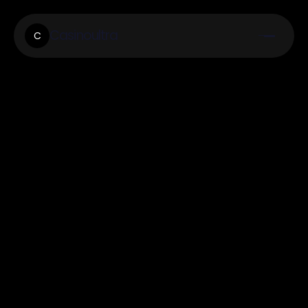
Casinoultra
C