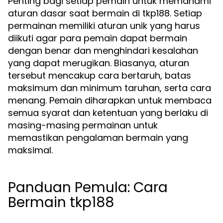
Penting bagi setiap pemain untuk memahami
aturan dasar saat bermain di tkp188. Setiap
permainan memiliki aturan unik yang harus
diikuti agar para pemain dapat bermain
dengan benar dan menghindari kesalahan
yang dapat merugikan. Biasanya, aturan
tersebut mencakup cara bertaruh, batas
maksimum dan minimum taruhan, serta cara
menang. Pemain diharapkan untuk membaca
semua syarat dan ketentuan yang berlaku di
masing-masing permainan untuk
memastikan pengalaman bermain yang
maksimal.
Panduan Pemula: Cara
Bermain tkp188