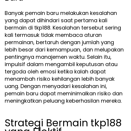
Banyak pemain baru melakukan kesalahan
yang dapat dihindari saat pertama kali
bermain di tkp188. Kesalahan tersebut sering
kali termasuk tidak membaca aturan
permainan, bertaruh dengan jumlah yang
lebih besar dari kemampuan, dan melupakan
pentingnya manajemen waktu. Selain itu,
impulsif dalam mengambil keputusan atau
tergoda oleh emosi ketika kalah dapat
menambah risiko kehilangan lebih banyak
uang. Dengan menyadari kesalahan ini,
pemain baru dapat meminimalkan risiko dan
meningkatkan peluang keberhasilan mereka.
Strategi Bermain tkp188