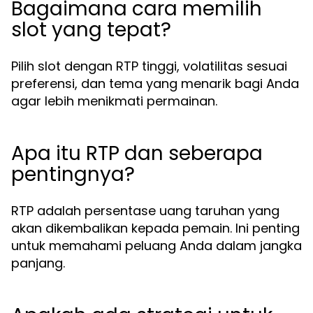
Bagaimana cara memilih
slot yang tepat?
Pilih slot dengan RTP tinggi, volatilitas sesuai
preferensi, dan tema yang menarik bagi Anda
agar lebih menikmati permainan.
Apa itu RTP dan seberapa
pentingnya?
RTP adalah persentase uang taruhan yang
akan dikembalikan kepada pemain. Ini penting
untuk memahami peluang Anda dalam jangka
panjang.