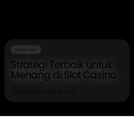
GAMBLING
Strategi Terbaik untuk
Menang di Slot Casino
Adam Flores
Mar 19, 2026
A