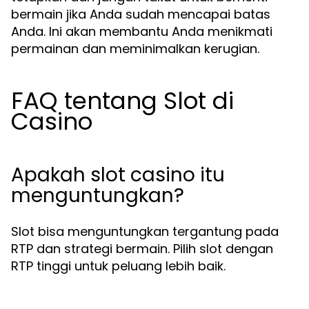
bermain jika Anda sudah mencapai batas
Anda. Ini akan membantu Anda menikmati
permainan dan meminimalkan kerugian.
FAQ tentang Slot di
Casino
Apakah slot casino itu
menguntungkan?
Slot bisa menguntungkan tergantung pada
RTP dan strategi bermain. Pilih slot dengan
RTP tinggi untuk peluang lebih baik.