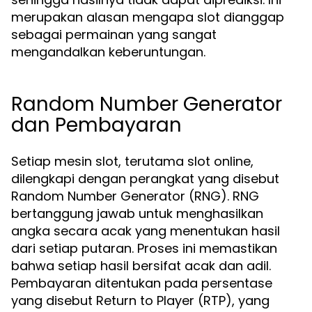
merupakan alasan mengapa slot dianggap
sebagai permainan yang sangat
mengandalkan keberuntungan.
Random Number Generator
dan Pembayaran
Setiap mesin slot, terutama slot online,
dilengkapi dengan perangkat yang disebut
Random Number Generator (RNG). RNG
bertanggung jawab untuk menghasilkan
angka secara acak yang menentukan hasil
dari setiap putaran. Proses ini memastikan
bahwa setiap hasil bersifat acak dan adil.
Pembayaran ditentukan pada persentase
yang disebut Return to Player (RTP), yang