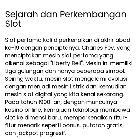
Sejarah dan Perkembangan
Slot
Slot pertama kali diperkenalkan di akhir abad
ke-19 dengan penciptanya, Charles Fey, yang
menciptakan mesin slot pertama yang
dikenal sebagai "Liberty Bell". Mesin ini memiliki
tiga gulungan dan hanya beberapa simbol.
Seiring waktu, mesin slot mengalami evolusi
dengan menjadi mesin listrik dan, kemudian,
mesin slot digital yang kita kenal sekarang.
Pada tahun 1990-an, dengan munculnya
kasino online, kemajuan teknologi membawa
slot ke dimensi baru, memperkenalkan fitur-
fitur menarik seperti bonus, putaran gratis,
dan jackpot progresif.