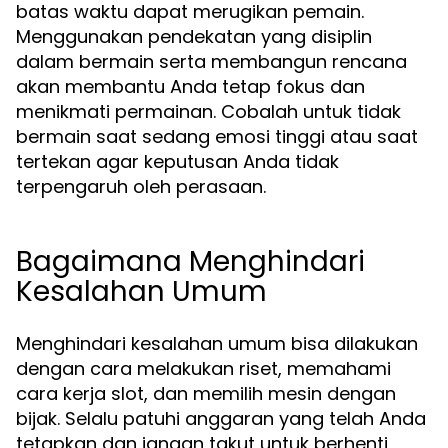
batas waktu dapat merugikan pemain.
Menggunakan pendekatan yang disiplin
dalam bermain serta membangun rencana
akan membantu Anda tetap fokus dan
menikmati permainan. Cobalah untuk tidak
bermain saat sedang emosi tinggi atau saat
tertekan agar keputusan Anda tidak
terpengaruh oleh perasaan.
Bagaimana Menghindari
Kesalahan Umum
Menghindari kesalahan umum bisa dilakukan
dengan cara melakukan riset, memahami
cara kerja slot, dan memilih mesin dengan
bijak. Selalu patuhi anggaran yang telah Anda
tetapkan dan jangan takut untuk berhenti