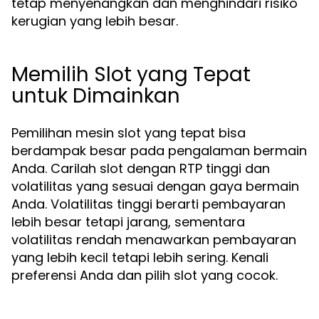
tetap menyenangkan dan menghindari risiko
kerugian yang lebih besar.
Memilih Slot yang Tepat
untuk Dimainkan
Pemilihan mesin slot yang tepat bisa
berdampak besar pada pengalaman bermain
Anda. Carilah slot dengan RTP tinggi dan
volatilitas yang sesuai dengan gaya bermain
Anda. Volatilitas tinggi berarti pembayaran
lebih besar tetapi jarang, sementara
volatilitas rendah menawarkan pembayaran
yang lebih kecil tetapi lebih sering. Kenali
preferensi Anda dan pilih slot yang cocok.