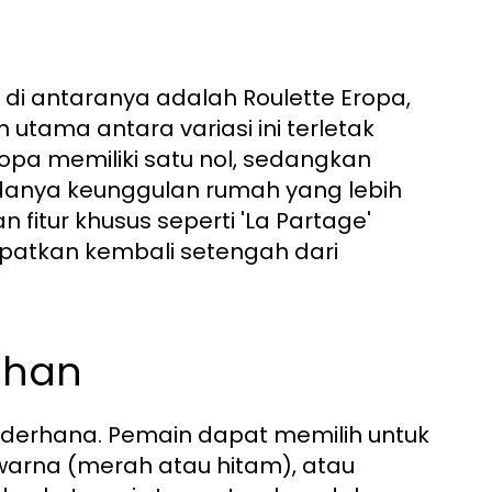
 di antaranya adalah Roulette Eropa,
 utama antara variasi ini terletak
opa memiliki satu nol, sedangkan
 adanya keunggulan rumah yang lebih
 fitur khusus seperti 'La Partage'
atkan kembali setengah dari
uhan
ederhana. Pemain dapat memilih untuk
warna (merah atau hitam), atau