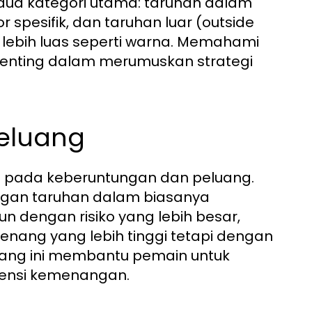
 dua kategori utama: taruhan dalam
spesifik, dan taruhan luar (outside
lebih luas seperti warna. Memahami
penting dalam merumuskan strategi
eluang
g pada keberuntungan dan peluang.
dengan taruhan dalam biasanya
 dengan risiko yang lebih besar,
ang yang lebih tinggi tetapi dengan
ang ini membantu pemain untuk
tensi kemenangan.