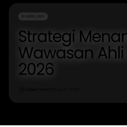
GAMBLING
Strategi Menan
Wawasan Ahli 
2026
Adam Flores
Feb 27, 2026
A