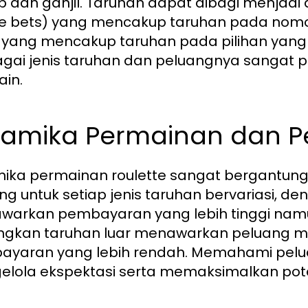
 dan ganjil. Taruhan dapat dibagi menjadi
de bets) yang mencakup taruhan pada nomor 
 yang mencakup taruhan pada pilihan yang 
gai jenis taruhan dan peluangnya sangat 
in.
namika Permainan dan P
ika permainan roulette sangat bergantun
ng untuk setiap jenis taruhan bervariasi, 
arkan pembayaran yang lebih tinggi namun
gkan taruhan luar menawarkan peluang men
ayaran yang lebih rendah. Memahami pelu
lola ekspektasi serta memaksimalkan po