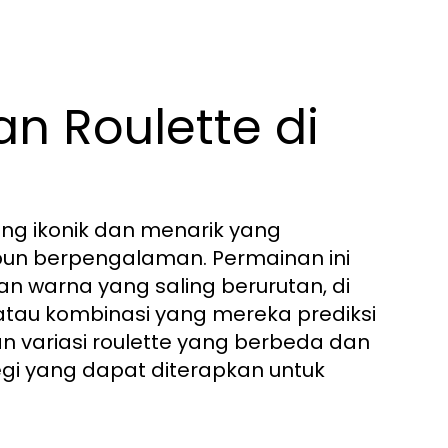
 Roulette di
ing ikonik dan menarik yang
n berpengalaman. Permainan ini
 warna yang saling berurutan, di
u kombinasi yang mereka prediksi
 variasi roulette yang berbeda dan
egi yang dapat diterapkan untuk